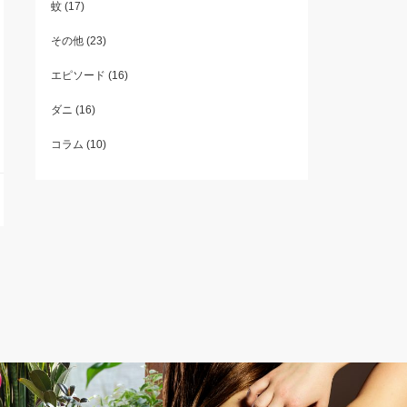
蚊
(17)
その他
(23)
エピソード
(16)
ダニ
(16)
コラム
(10)
コラム