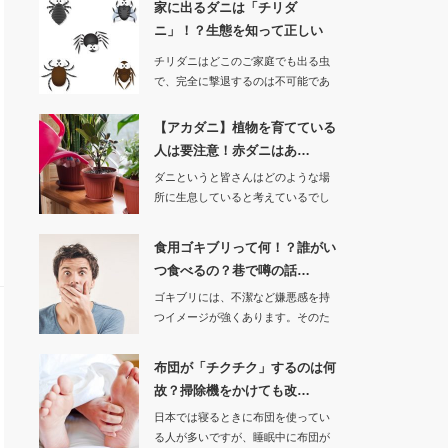
家に出るダニは「チリダ
ニ」！？生態を知って正しい
対…
チリダニはどこのご家庭でも出る虫
で、完全に撃退するのは不可能であ
ると言われていま…
【アカダニ】植物を育てている
人は要注意！赤ダニはあ…
ダニというと皆さんはどのような場
所に生息していると考えているでし
ょうか。多く…
食用ゴキブリって何！？誰がい
つ食べるの？巷で噂の話…
ゴキブリには、不潔など嫌悪感を持
つイメージが強くあります。そのた
め人間がゴキ…
布団が「チクチク」するのは何
故？掃除機をかけても改…
日本では寝るときに布団を使ってい
る人が多いですが、睡眠中に布団が