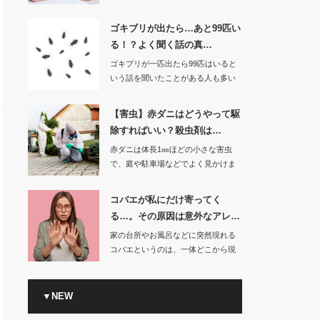
チクチクして起き…
ゴキブリが出たら…あと99匹い
る！？よく聞く話の真…
ゴキブリが一匹出たら99匹はいると
いう話を聞いたことがある人も多い
はずです。…
【害虫】赤ダニはどうやって駆
除すればいい？殺虫剤は…
赤ダニは体長1㎜ほどの小さな害虫
で、庭や駐車場などでよく見かけま
す。家の中に…
コバエが私にだけ寄ってく
る…。その原因は意外なアレ…
家の台所やお風呂などに突然現れる
コバエというのは、一体どこから現
れるのか不思議に…
▼NEW