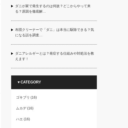
ダニが家で発生するのは何故？どこからやって来
る？原因を徹底解…
布団クリーナーで「ダニ」は本当に駆除できる？気
になる話を調査…
ダニアレルギーとは？発症する仕組みや対処法を教
えます！
▼CATEGORY
ゴキブリ
(16)
ムカデ
(16)
ハエ
(16)