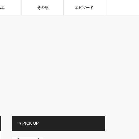
ハエ
その他
エピソード
▼PICK UP