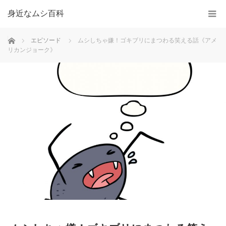
身近なムシ百科
ホーム
エピソード
ムシしちゃ嫌！ゴキブリにまつわる笑える話《アメ
リカンジョーク》