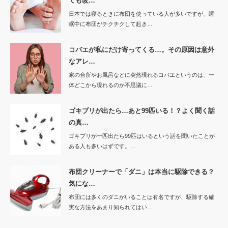
ても改…
日本では寝るときに布団を使っている人が多いですが、睡
眠中に布団がチクチクして起き…
コバエが私にだけ寄ってくる…。その原因は意外
なアレ…
家の台所やお風呂などに突然現れるコバエというのは、一
体どこから現れるのか不思議に…
ゴキブリが出たら…あと99匹いる！？よく聞く話
の真…
ゴキブリが一匹出たら99匹はいるという話を聞いたことが
ある人も多いはずです。…
布団クリーナーで「ダニ」は本当に駆除できる？
気にな…
布団には多くのダニがいることは有名ですが、駆除する確
実な方法をあまり知られてはい…