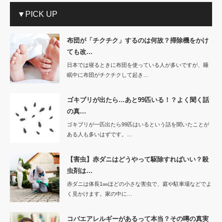
▼PICK UP
布団が「チクチク」するのは何故？掃除機をかけ
ても改…
日本では寝るときに布団を使っている人が多いですが、睡
眠中に布団がチクチクして起き…
ゴキブリが出たら…あと99匹いる！？よく聞く話
の真…
ゴキブリが一匹出たら99匹はいるという話を聞いたことが
ある人も多いはずです。…
【害虫】赤ダニはどうやって駆除すればいい？殺
虫剤は…
赤ダニは体長1㎜ほどの小さな害虫で、庭や駐車場などでよ
く見かけます。家の中に…
コバエアレルギーがあるって本当？その噂の真実