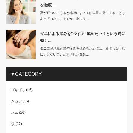
を徹底…
夏が近づいてくると地域によっては大量に発生することも
ある「コバエ」ですが、小さな…
ダニによる痒みを”今すぐ”鎮めたい！という時に
効く…
ダニに刺された際の痒みを鎮めるためには、まずしなけれ
ばいけないことが刺された部分…
▼CATEGORY
ゴキブリ
(16)
ムカデ
(16)
ハエ
(16)
蚊
(17)