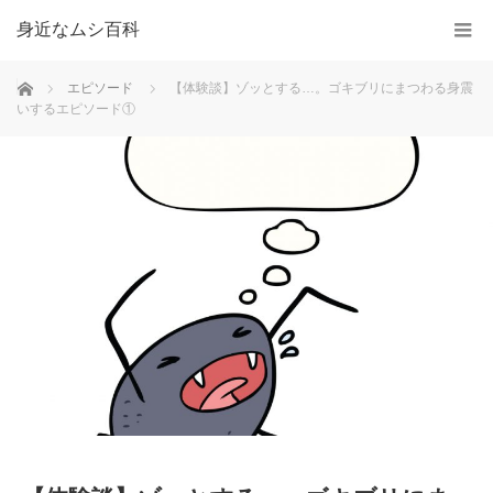
身近なムシ百科
ホーム
エピソード
【体験談】ゾッとする…。ゴキブリにまつわる身震
いするエピソード①