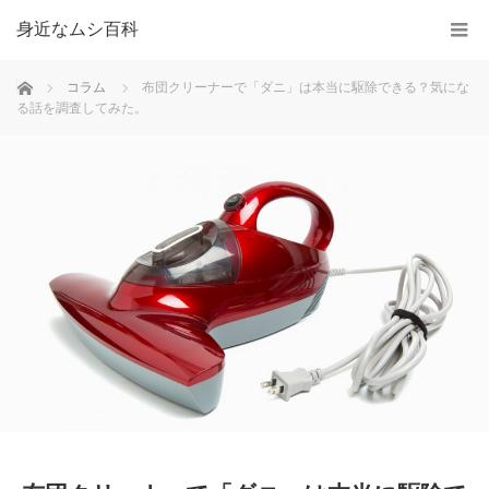
身近なムシ百科
ホーム
コラム
布団クリーナーで「ダニ」は本当に駆除できる？気にな
る話を調査してみた。