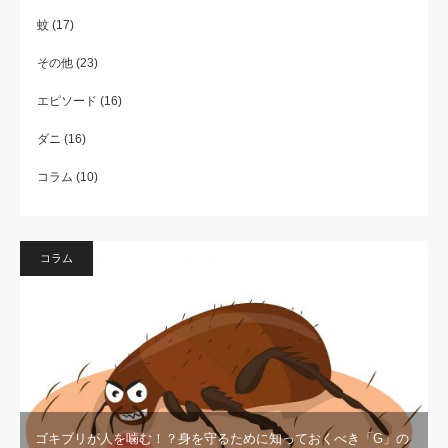
蚊
(17)
その他
(23)
エピソード
(16)
ダニ
(16)
コラム
(10)
コラム
ゴキブリが人を噛む！？身を守るために知っておくべき「G」の