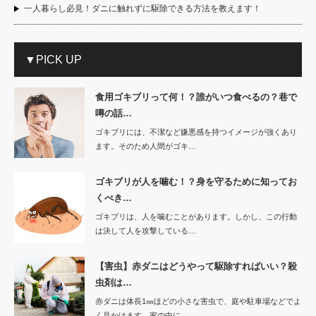
一人暮らし必見！ダニに触れずに駆除できる方法を教えます！
▼PICK UP
食用ゴキブリって何！？誰がいつ食べるの？巷で
噂の話…
ゴキブリには、不潔など嫌悪感を持つイメージが強くあり
ます。そのため人間がゴキ…
ゴキブリが人を噛む！？身を守るために知ってお
くべき…
ゴキブリは、人を噛むことがあります。しかし、この行動
は決して人を攻撃している…
【害虫】赤ダニはどうやって駆除すればいい？殺
虫剤は…
赤ダニは体長1㎜ほどの小さな害虫で、庭や駐車場などでよ
く見かけます。家の中に…