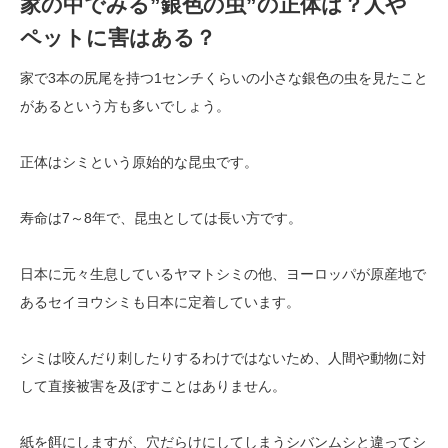
家の中でみる”銀色の虫”の正体は？人や
ペットに害はある？
家で3本の尻尾を持つ1センチくらいの小さな銀色の虫を見たこと
があるという方も多いでしょう。
正体はシミという原始的な昆虫です。
寿命は7～8年で、昆虫としては長い方です。
日本に元々生息しているヤマトシミの他、ヨーロッパが原産地で
あるセイヨウシミも日本に定着しています。
シミは咬んだり刺したりするわけではないため、人間や動物に対
して直接被害を及ぼすことはありません。
紙を餌にしますが、穴だらけにしてしまうシバンムシと違ってシ