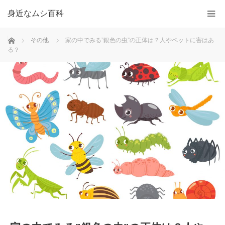
身近なムシ百科
ホーム
その他
家の中でみる”銀色の虫”の正体は？人やペットに害はあ
る？