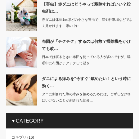
【害虫】赤ダニはどうやって駆除すればいい？殺
虫剤は…
赤ダニは体長1㎜ほどの小さな害虫で、庭や駐車場などでよ
く見かけます。家の中に…
布団が「チクチク」するのは何故？掃除機をかけ
ても改…
日本では寝るときに布団を使っている人が多いですが、睡
眠中に布団がチクチクして起き…
ダニによる痒みを”今すぐ”鎮めたい！という時に
効く…
ダニに刺された際の痒みを鎮めるためには、まずしなけれ
ばいけないことが刺された部分…
▼CATEGORY
ゴキブリ
(16)