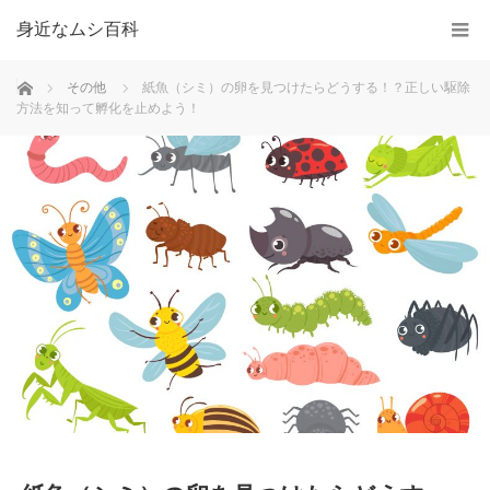
身近なムシ百科
ホーム
その他
紙魚（シミ）の卵を見つけたらどうする！？正しい駆除
方法を知って孵化を止めよう！