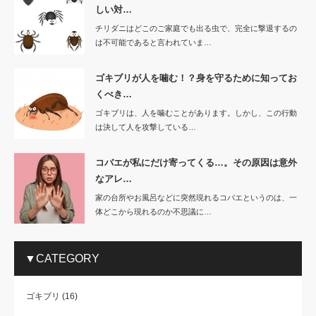
しい対…
チリダニはどこのご家庭でも出る虫で、完全に撃退するの
は不可能であると言われていま…
ゴキブリが人を噛む！？身を守るために知ってお
くべき…
ゴキブリは、人を噛むことがあります。しかし、この行動
は決して人を攻撃している…
コバエが私にだけ寄ってくる…。その原因は意外
なアレ…
家の台所やお風呂などに突然現れるコバエというのは、一
体どこから現れるのか不思議に…
▼CATEGORY
ゴキブリ
(16)