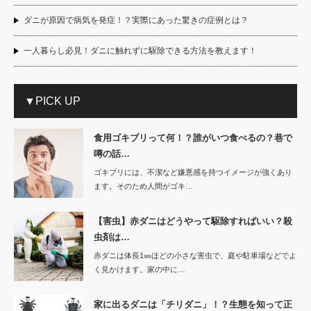
ダニが原因で病気を発症！？実際にあった驚きの症例とは？
一人暮らし必見！ダニに触れずに駆除できる方法を教えます！
▼PICK UP
食用ゴキブリって何！？誰がいつ食べるの？巷で
噂の話…
ゴキブリには、不潔など嫌悪感を持つイメージが強くあり
ます。そのため人間がゴキ…
【害虫】赤ダニはどうやって駆除すればいい？殺
虫剤は…
赤ダニは体長1㎜ほどの小さな害虫で、庭や駐車場などでよ
く見かけます。家の中に…
家に出るダニは「チリダニ」！？生態を知って正