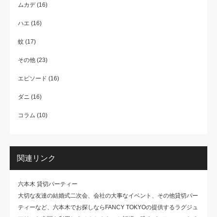
ムカデ
(16)
ハエ
(16)
蚊
(17)
その他
(23)
エピソード
(16)
ダニ
(16)
コラム
(10)
関連リンク
六本木 貸切パーティー
大切な友達の結婚式二次会、会社の大事なイベント、その他貸切パー
ティーなど、六本木でお探しならFANCY TOKYOの提供するラグジュ