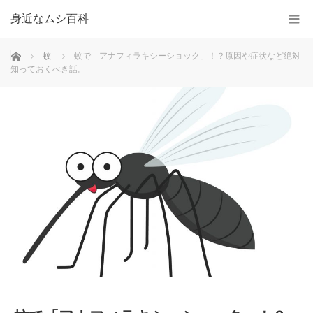
身近なムシ百科
ホーム
蚊
蚊で「アナフィラキシーショック」！？原因や症状など絶対
知っておくべき話。