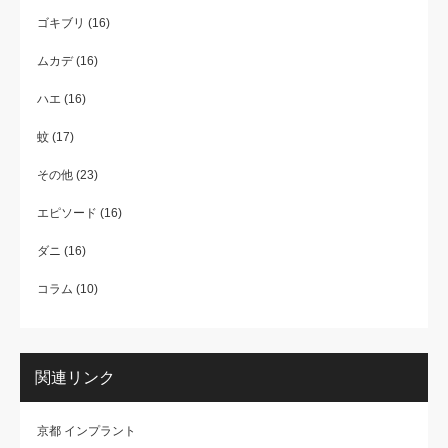
ゴキブリ
(16)
ムカデ
(16)
ハエ
(16)
蚊
(17)
その他
(23)
エピソード
(16)
ダニ
(16)
コラム
(10)
関連リンク
京都 インプラント