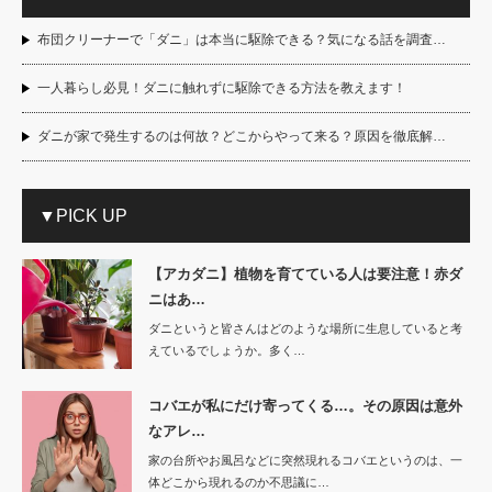
布団クリーナーで「ダニ」は本当に駆除できる？気になる話を調査…
一人暮らし必見！ダニに触れずに駆除できる方法を教えます！
ダニが家で発生するのは何故？どこからやって来る？原因を徹底解…
▼PICK UP
【アカダニ】植物を育てている人は要注意！赤ダ
ニはあ…
ダニというと皆さんはどのような場所に生息していると考
えているでしょうか。多く…
コバエが私にだけ寄ってくる…。その原因は意外
なアレ…
家の台所やお風呂などに突然現れるコバエというのは、一
体どこから現れるのか不思議に…