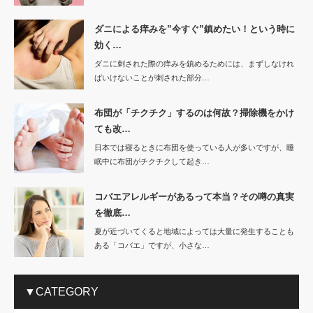
ダニによる痒みを”今すぐ”鎮めたい！という時に
効く…
ダニに刺された際の痒みを鎮めるためには、まずしなけれ
ばいけないことが刺された部分…
布団が「チクチク」するのは何故？掃除機をかけ
ても改…
日本では寝るときに布団を使っている人が多いですが、睡
眠中に布団がチクチクして起き…
コバエアレルギーがあるって本当？その噂の真実
を徹底…
夏が近づいてくると地域によっては大量に発生することも
ある「コバエ」ですが、小さな…
▼CATEGORY