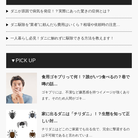
ダニが原因で病気を発症！？実際にあった驚きの症例とは？
ダニ駆除を”業者”に頼んだら費用はいくら？相場や依頼時の注意…
一人暮らし必見！ダニに触れずに駆除できる方法を教えます！
▼PICK UP
食用ゴキブリって何！？誰がいつ食べるの？巷で
噂の話…
ゴキブリには、不潔など嫌悪感を持つイメージが強くあり
ます。そのため人間がゴキ…
家に出るダニは「チリダニ」！？生態を知って正
しい対…
チリダニはどこのご家庭でも出る虫で、完全に撃退するの
は不可能であると言われていま…