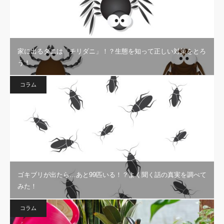
家に出るダニは「チリダニ」！？生態を知って正しい対策をとろ
う！
コラム
ゴキブリが出たら…あと99匹いる！？よく聞く話の真実を調べて
みた！
コラム