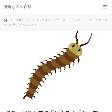
身近なムシ百科
ホーム
ムカデ
ドラッグストアで手に入る！「ムカデ」に困った時に役
立つ必殺アイテムとは？