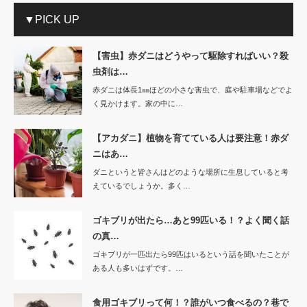
▼PICK UP
【害虫】赤ダニはどうやって駆除すればいい？殺
虫剤は…
赤ダニは体長1㎜ほどの小さな害虫で、庭や駐車場などでよ
く見かけます。家の中に…
【アカダニ】植物を育てている人は要注意！赤ダ
ニはあ…
ダニというと皆さんはどのような場所に生息していると考
えているでしょうか。多く…
ゴキブリが出たら…あと99匹いる！？よく聞く話
の真…
ゴキブリが一匹出たら99匹はいるという話を聞いたことが
ある人も多いはずです。…
食用ゴキブリって何！？誰がいつ食べるの？巷で