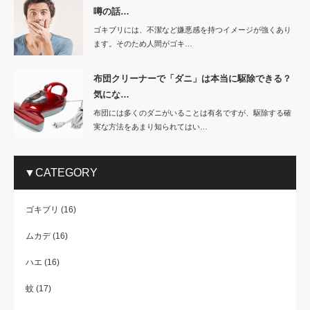
噂の話…
ゴキブリには、不潔など嫌悪感を持つイメージが強くあり
ます。そのため人間がゴキ…
布団クリーナーで「ダニ」は本当に駆除できる？
気にな…
布団には多くのダニがいることは有名ですが、駆除する確
実な方法をあまり知られてはい…
▼CATEGORY
ゴキブリ
(16)
ムカデ
(16)
ハエ
(16)
蚊
(17)