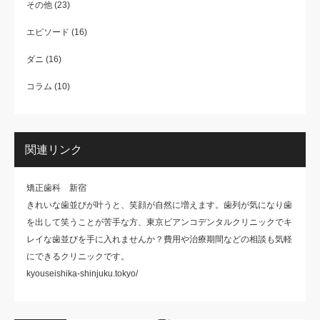
その他
(23)
エピソード
(16)
ダニ
(16)
コラム
(10)
関連リンク
矯正歯科 新宿
きれいな歯並びが叶うと、笑顔が自然に増えます。歯列が気になり歯
を出して笑うことが苦手な方、東京ビアンコデンタルクリニックでキ
レイな歯並びを手に入れませんか？費用や治療期間などの相談も気軽
にできるクリニックです。
kyouseishika-shinjuku.tokyo/