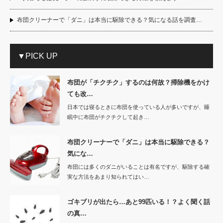
布団クリーナーで「ダニ」は本当に駆除できる？気になる話を調査…
▼PICK UP
布団が「チクチク」するのは何故？掃除機をかけ
ても改…
日本では寝るときに布団を使っている人が多いですが、睡
眠中に布団がチクチクして起き…
布団クリーナーで「ダニ」は本当に駆除できる？
気にな…
布団には多くのダニがいることは有名ですが、駆除する確
実な方法をあまり知られてはい…
ゴキブリが出たら…あと99匹いる！？よく聞く話
の真…