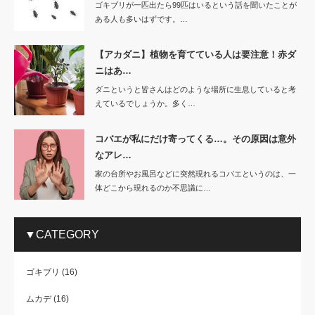
ゴキブリが一匹出たら99匹はいるという話を聞いたことが
ある人も多いはずです。…
【アカダニ】植物を育てている人は要注意！赤ダ
ニはあ…
ダニというと皆さんはどのような場所に生息していると考
えているでしょうか。多く…
コバエが私にだけ寄ってくる…。その原因は意外
なアレ…
家の台所やお風呂などに突然現れるコバエというのは、一
体どこから現れるのか不思議に…
▼CATEGORY
ゴキブリ
(16)
ムカデ
(16)