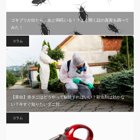
ゴキブリが出たら…あと99匹いる！？よく聞く話の真実を調べて
みた！
コラム
【害虫】赤ダニはどうやって駆除すればいい？殺虫剤は効かな
い？今すぐ知りたいダニ対…
コラム