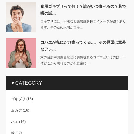
食用ゴキブリって何！？誰がいつ食べるの？巷で
噂の話…
ゴキブリには、不潔など嫌悪感を持つイメージが強くあり
ます。そのため人間がゴキ…
コバエが私にだけ寄ってくる…。その原因は意外
なアレ…
家の台所やお風呂などに突然現れるコバエというのは、一
体どこから現れるのか不思議に…
▼CATEGORY
ゴキブリ
(16)
ムカデ
(16)
ハエ
(16)
蚊
(17)