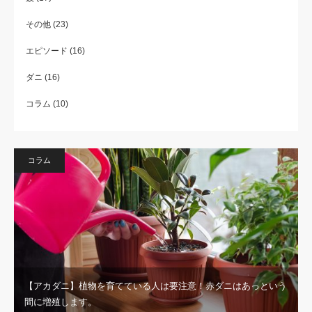
その他
(23)
エピソード
(16)
ダニ
(16)
コラム
(10)
コラム
【アカダニ】植物を育てている人は要注意！赤ダニはあっという
間に増殖します。