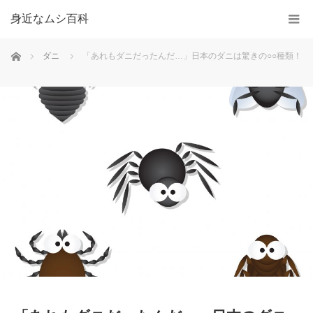
身近なムシ百科
ホーム
ダニ
「あれもダニだったんだ…」日本のダニは驚きの○○種類！