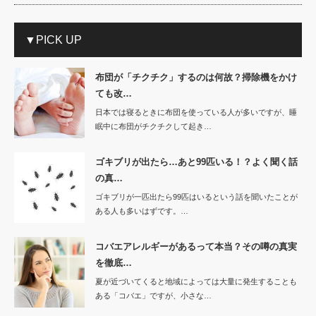
▼PICK UP
布団が「チクチク」するのは何故？掃除機をかけ
ても改…
日本では寝るときに布団を使っている人が多いですが、睡
眠中に布団がチクチクして起き…
ゴキブリが出たら…あと99匹いる！？よく聞く話
の真…
ゴキブリが一匹出たら99匹はいるという話を聞いたことが
ある人も多いはずです。…
コバエアレルギーがあるって本当？その噂の真実
を徹底…
夏が近づいてくると地域によっては大量に発生することも
ある「コバエ」ですが、小さな…