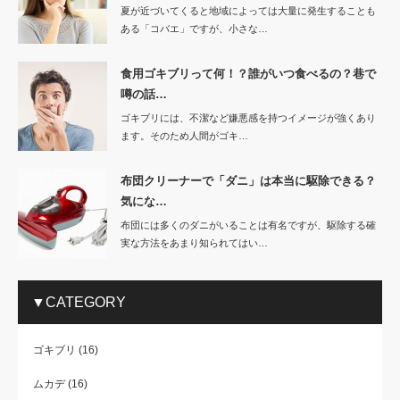
夏が近づいてくると地域によっては大量に発生することも
ある「コバエ」ですが、小さな…
食用ゴキブリって何！？誰がいつ食べるの？巷で
噂の話…
ゴキブリには、不潔など嫌悪感を持つイメージが強くあり
ます。そのため人間がゴキ…
布団クリーナーで「ダニ」は本当に駆除できる？
気にな…
布団には多くのダニがいることは有名ですが、駆除する確
実な方法をあまり知られてはい…
▼CATEGORY
ゴキブリ
(16)
ムカデ
(16)