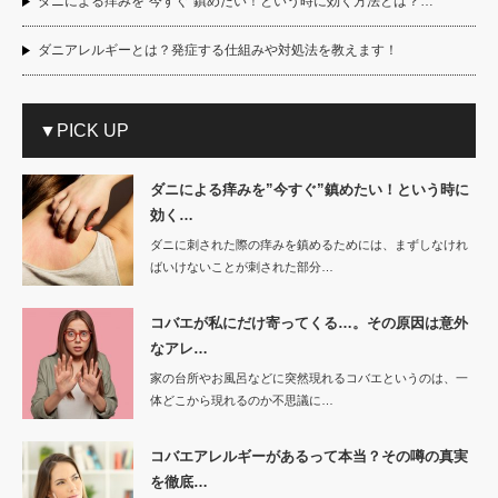
ダニによる痒みを”今すぐ”鎮めたい！という時に効く方法とは？…
ダニアレルギーとは？発症する仕組みや対処法を教えます！
▼PICK UP
ダニによる痒みを”今すぐ”鎮めたい！という時に
効く…
ダニに刺された際の痒みを鎮めるためには、まずしなけれ
ばいけないことが刺された部分…
コバエが私にだけ寄ってくる…。その原因は意外
なアレ…
家の台所やお風呂などに突然現れるコバエというのは、一
体どこから現れるのか不思議に…
コバエアレルギーがあるって本当？その噂の真実
を徹底…