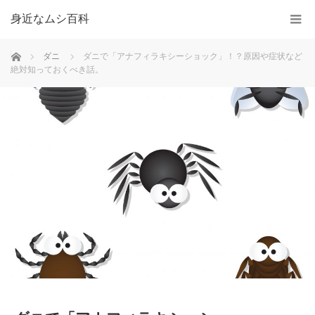
身近なムシ百科
ホーム
ダニ
ダニで「アナフィラキシーショック」！？原因や症状など
絶対知っておくべき話。