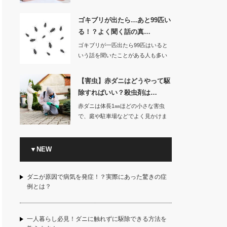
チクチクして起き…
ゴキブリが出たら…あと99匹い
る！？よく聞く話の真…
ゴキブリが一匹出たら99匹はいると
いう話を聞いたことがある人も多い
はずです。…
【害虫】赤ダニはどうやって駆
除すればいい？殺虫剤は…
赤ダニは体長1㎜ほどの小さな害虫
で、庭や駐車場などでよく見かけま
す。家の中に…
▼NEW
ダニが原因で病気を発症！？実際にあった驚きの症
例とは？
一人暮らし必見！ダニに触れずに駆除できる方法を