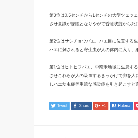
第3位は0.5センチから1センチの大型ツェ
させ意識が朦朧となりやがて昏睡状態から死
第2位はサシチョウバエ、ハエ目に位置する
ハエに刺されると寄生虫が人の体内に入り、
第1位はヒトヒフバエ、中南米地域に生息する
させこれらが人の吸血するきっかけで卵を人
しハエ幼虫症等重篤な感染症を引き起こすと
Tweet
Share
+1
Hatena