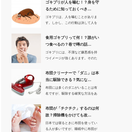
ゴキブリが人を噛む！？身を守
るために知っておくべき…
ゴキブリは、人を噛むことがありま
す。しかし、この行動は決して人を
攻撃している…
食用ゴキブリって何！？誰がい
つ食べるの？巷で噂の話…
ゴキブリには、不潔など嫌悪感を持
つイメージが強くあります。そのた
め人間がゴキ…
布団クリーナーで「ダニ」は本
当に駆除できる？気にな…
布団には多くのダニがいることは有
名ですが、駆除する確実な方法をあ
まり知られてはい…
布団が「チクチク」するのは何
故？掃除機をかけても改…
日本では寝るときに布団を使ってい
る人が多いですが、睡眠中に布団が