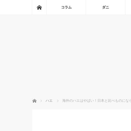
ホーム
コラム
ダニ
ホーム
ハエ
海外のハエはやばい！日本と比べものになら