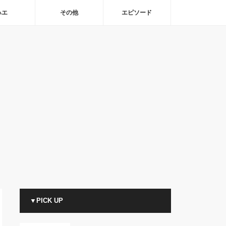
ハエ
その他
エピソード
▼PICK UP