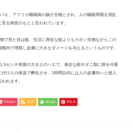
ツェバエ、アフリカ睡眠病の媒介生物とされ、人の睡眠周期を混乱
に至る病気のもとと言われています。
生物で見た目は蚊、生活に身近な蚊よりも小さい生物ながらこの
細胞内で増殖し皮膚に大きなダメージを与えるというものです。
1.5センチ前後の大きさのハエで、身近な蚊やダニ類に卵を付着
に付け人の体温で孵化させ、1時間以内には人の皮膚内へと侵入
言われます。
Pocket
RSS
feedly
Pin it