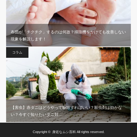
布団が「チクチク」するのは何故？掃除機をかけても改善しない
現象を解説します！
コラム
【害虫】赤ダニはどうやって駆除すればいい？殺虫剤は効かな
い？今すぐ知りたいダニ対…
Copyright ©
身近なムシ百科
All rights reserved.