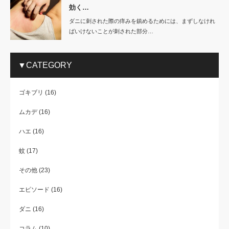
効く…
ダニに刺された際の痒みを鎮めるためには、まずしなけれ
ばいけないことが刺された部分…
▼CATEGORY
ゴキブリ
(16)
ムカデ
(16)
ハエ
(16)
蚊
(17)
その他
(23)
エピソード
(16)
ダニ
(16)
コラム
(10)