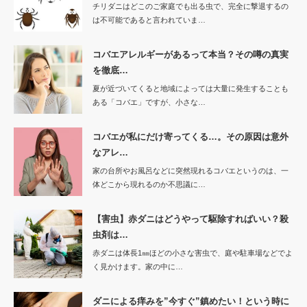
チリダニはどこのご家庭でも出る虫で、完全に撃退するの
は不可能であると言われていま…
コバエアレルギーがあるって本当？その噂の真実
を徹底…
夏が近づいてくると地域によっては大量に発生することも
ある「コバエ」ですが、小さな…
コバエが私にだけ寄ってくる…。その原因は意外
なアレ…
家の台所やお風呂などに突然現れるコバエというのは、一
体どこから現れるのか不思議に…
【害虫】赤ダニはどうやって駆除すればいい？殺
虫剤は…
赤ダニは体長1㎜ほどの小さな害虫で、庭や駐車場などでよ
く見かけます。家の中に…
ダニによる痒みを”今すぐ”鎮めたい！という時に